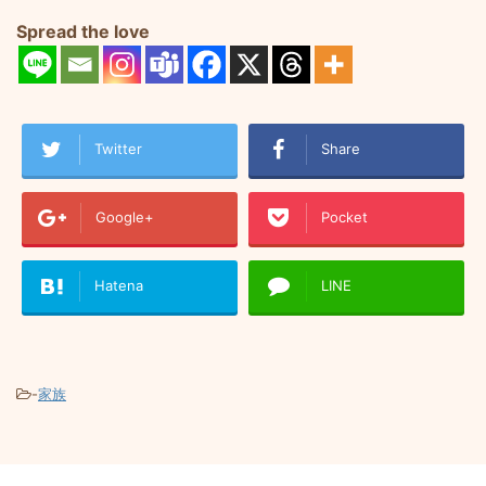
Spread the love
Twitter
Share
Google+
Pocket
Hatena
LINE
-
家族